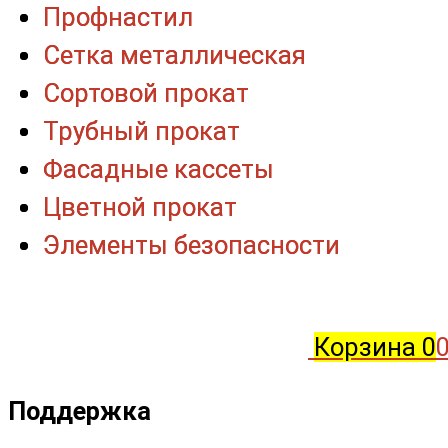
Профнастил
Профнастил
Сетка металлическая
Сетка металлическая
Сортовой прокат
Сортовой прокат
Трубный прокат
Трубный прокат
Фасадные кассеты
Фасадные кассеты
Цветной прокат
Цветной прокат
Элементы безопасности
Элементы безопасности
Корзина
0
0
Поддержка