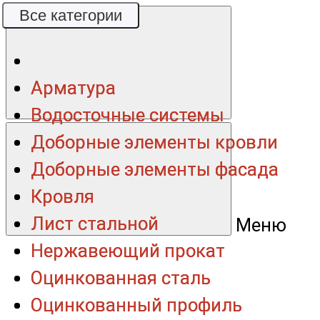
Все категории
Все категории
Арматура
Арматура
Водосточные системы
Водосточные системы
Доборные элементы кровли
Доборные элементы кровли
Доборные элементы фасада
Доборные элементы фасада
Кровля
Кровля
Лист стальной
Лист стальной
Меню
Нержавеющий прокат
Нержавеющий прокат
Оцинкованная сталь
Оцинкованная сталь
Оцинкованный профиль
Оцинкованный профиль