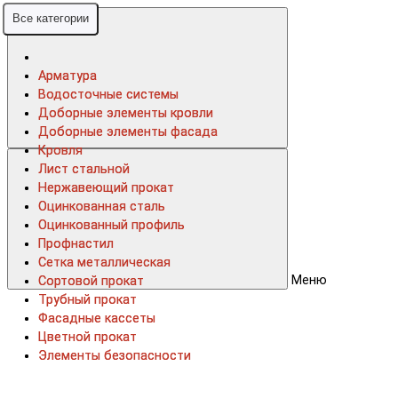
Все категории
Все категории
Арматура
Арматура
Водосточные системы
Водосточные системы
Доборные элементы кровли
Доборные элементы кровли
Доборные элементы фасада
Доборные элементы фасада
Кровля
Кровля
Лист стальной
Лист стальной
Нержавеющий прокат
Нержавеющий прокат
Оцинкованная сталь
Оцинкованная сталь
Оцинкованный профиль
Оцинкованный профиль
Профнастил
Профнастил
Сетка металлическая
Сетка металлическая
Меню
Сортовой прокат
Сортовой прокат
Трубный прокат
Трубный прокат
Фасадные кассеты
Фасадные кассеты
Цветной прокат
Цветной прокат
Элементы безопасности
Элементы безопасности